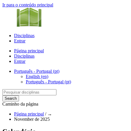
Ir para o conteúdo principal
Disciplinas
Entrar
Página principal
Disciplinas
Entrar
Português - Portugal ‎(pt)‎
English ‎(en)‎
Português - Portugal ‎(pt)‎
Caminho da página
Página principal
/
→
November de 2025