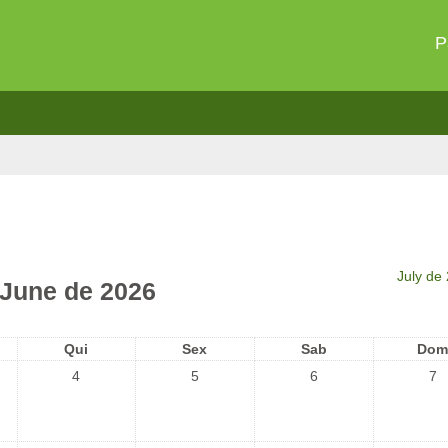
P
July de
June de 2026
Qui
Sex
Sab
Do
4
5
6
7