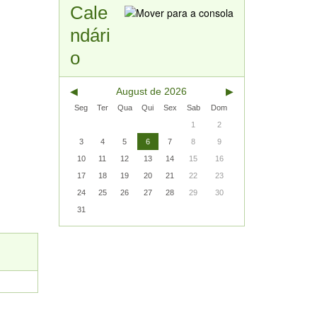
Cale
ndári
o
◀︎
August de 2026
▶︎
Seg
Ter
Qua
Qui
Sex
Sab
Dom
1
2
3
4
5
6
7
8
9
10
11
12
13
14
15
16
17
18
19
20
21
22
23
24
25
26
27
28
29
30
31